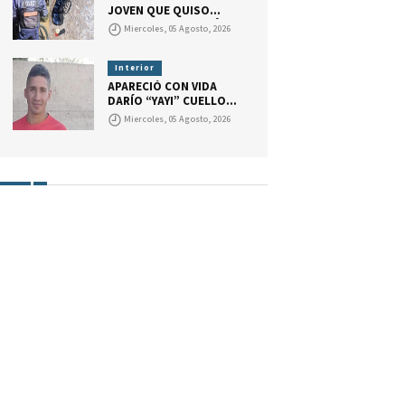
ABOGADO.
JOVEN QUE QUISO
BALEAR A UN POLICÍA
Miercoles, 05 Agosto, 2026
CON UNA ESCOPETA
RECORTADA. EL ARMA
TENÍA UN CARTUCHO
Interior
CON MARCAS QUE
APARECIÓ CON VIDA
INDICAN QUE EL JOVEN
DARÍO “YAYI” CUELLO.
GATILLÓ.
LA JUSTICIA DESCARTA
Miercoles, 05 Agosto, 2026
UN SECUESTRO Y
CONTINÚA LA
INVESTIGACIÓN.