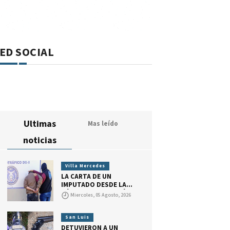
ED SOCIAL
Ultimas
Mas leído
noticias
Villa Mercedes
LA CARTA DE UN
IMPUTADO DESDE LA
CÁRCEL: RECONOCIÓ
Miercoles, 05 Agosto, 2026
HABER CONSEGUIDO
DROGA PARA VENDER,
PERO DIJO QUE ACTUÓ
San Luis
POR PEDIDO DE SU
DETUVIERON A UN