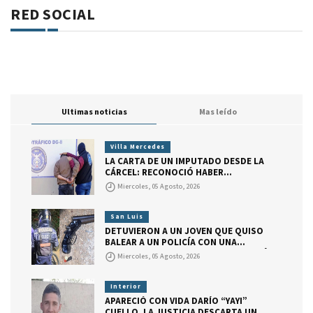
RED SOCIAL
Ultimas noticias
Mas leído
Villa Mercedes
LA CARTA DE UN IMPUTADO DESDE LA
CÁRCEL: RECONOCIÓ HABER
CONSEGUIDO DROGA PARA VENDER,
Miercoles, 05 Agosto, 2026
PERO DIJO QUE ACTUÓ POR PEDIDO DE
SU ABOGADO.
San Luis
DETUVIERON A UN JOVEN QUE QUISO
BALEAR A UN POLICÍA CON UNA
ESCOPETA RECORTADA. EL ARMA TENÍA
Miercoles, 05 Agosto, 2026
UN CARTUCHO CON MARCAS QUE
INDICAN QUE EL JOVEN GATILLÓ.
Interior
APARECIÓ CON VIDA DARÍO “YAYI”
CUELLO. LA JUSTICIA DESCARTA UN