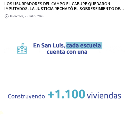
LOS USURPADORES DEL CAMPO EL CABURE QUEDARON
IMPUTADOS: LA JUSTICIA RECHAZÓ EL SOBRESEIMIENTO DE
UN ABOGADO Y UN EMPRESARIO IMPUTADOS POR USURPAR EL
Miercoles, 29 Julio, 2026
CAMPO DEL ESTADO PROVINCIAL.