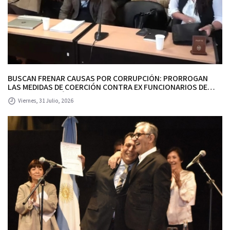
BUSCAN FRENAR CAUSAS POR CORRUPCIÓN: PRORROGAN
LAS MEDIDAS DE COERCIÓN CONTRA EX FUNCIONARIOS DE
ALBERTO RODRÍGUEZ SAA Y SE DEMORA EL TRATAMIENTO DEL
Viernes, 31 Julio, 2026
PEDIDO DE SOBRESEIMIENTO.