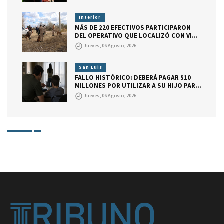
Interior
MÁS DE 220 EFECTIVOS PARTICIPARON
DEL OPERATIVO QUE LOCALIZÓ CON VIDA
A DARÍO BAUTISTA CUELLO
Jueves, 06 Agosto, 2026
San Luis
FALLO HISTÓRICO: DEBERÁ PAGAR $10
MILLONES POR UTILIZAR A SU HIJO PARA
DAÑAR A SU EX PAREJA.
Jueves, 06 Agosto, 2026