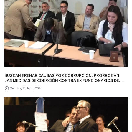
BUSCAN FRENAR CAUSAS POR CORRUPCIÓN: PRORROGAN
LAS MEDIDAS DE COERCIÓN CONTRA EX FUNCIONARIOS DE
ALBERTO RODRÍGUEZ SAA Y SE DEMORA EL TRATAMIENTO DEL
Viernes, 31 Julio, 2026
PEDIDO DE SOBRESEIMIENTO.