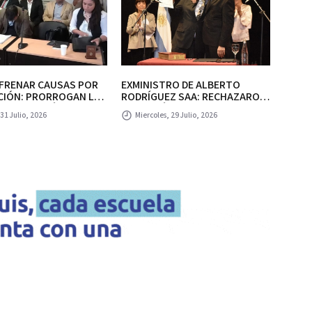
RENAR CAUSAS POR
EXMINISTRO DE ALBERTO
EXMIN
IÓN: PRORROGAN LAS
RODRÍGUEZ SAA: RECHAZARON
ROD
 DE COERCIÓN CONTRA
LA PRISIÓN DOMICILIARIA DE
LA P
 31 Julio, 2026
Miercoles, 29 Julio, 2026
Mi
ARIOS DE ALBERTO
SERGIO FREIXES.
SERG
 Y SE DEMORA
AMIENTO DEL PEDIDO
ESEIMIENTO.