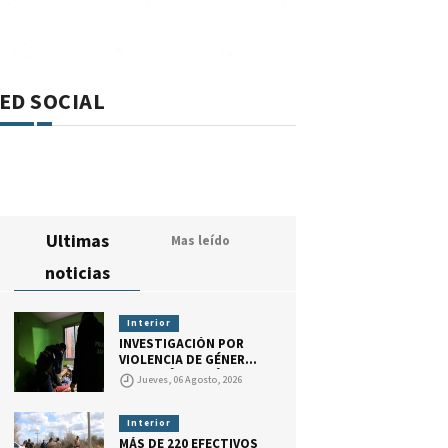
ED SOCIAL
Ultimas
Mas leído
noticias
Interior
INVESTIGACIÓN POR
VIOLENCIA DE GÉNERO Y
PRIVACIÓN ILEGÍTIMA
Jueves, 06 Agosto, 2026
DE LA LIBERTAD
Interior
MÁS DE 220 EFECTIVOS