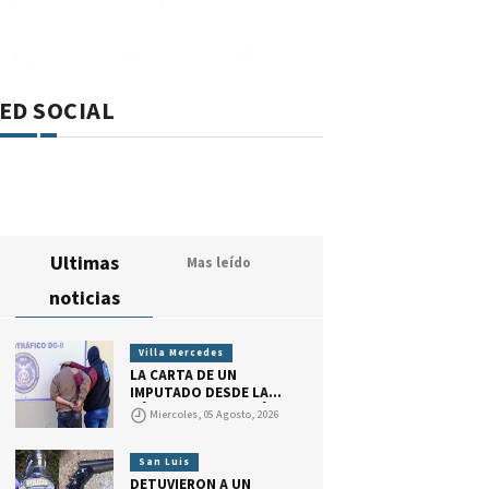
ED SOCIAL
Ultimas
Mas leído
noticias
Villa Mercedes
LA CARTA DE UN
IMPUTADO DESDE LA
CÁRCEL: RECONOCIÓ
Miercoles, 05 Agosto, 2026
HABER CONSEGUIDO
DROGA PARA VENDER,
PERO DIJO QUE ACTUÓ
San Luis
POR PEDIDO DE SU
DETUVIERON A UN