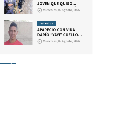
ABOGADO.
JOVEN QUE QUISO
BALEAR A UN POLICÍA
Miercoles, 05 Agosto, 2026
CON UNA ESCOPETA
RECORTADA. EL ARMA
TENÍA UN CARTUCHO
Interior
CON MARCAS QUE
APARECIÓ CON VIDA
INDICAN QUE EL JOVEN
DARÍO “YAYI” CUELLO.
GATILLÓ.
LA JUSTICIA DESCARTA
Miercoles, 05 Agosto, 2026
UN SECUESTRO Y
CONTINÚA LA
INVESTIGACIÓN.