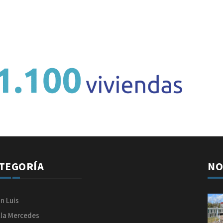
TEGORÍA
NO
n Luis
lla Mercedes