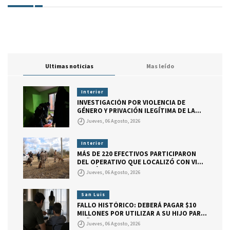
Ultimas noticias
Mas leído
Interior
INVESTIGACIÓN POR VIOLENCIA DE
GÉNERO Y PRIVACIÓN ILEGÍTIMA DE LA
LIBERTAD
Jueves, 06 Agosto, 2026
Interior
MÁS DE 220 EFECTIVOS PARTICIPARON
DEL OPERATIVO QUE LOCALIZÓ CON VIDA
A DARÍO BAUTISTA CUELLO
Jueves, 06 Agosto, 2026
San Luis
FALLO HISTÓRICO: DEBERÁ PAGAR $10
MILLONES POR UTILIZAR A SU HIJO PARA
DAÑAR A SU EX PAREJA.
Jueves, 06 Agosto, 2026