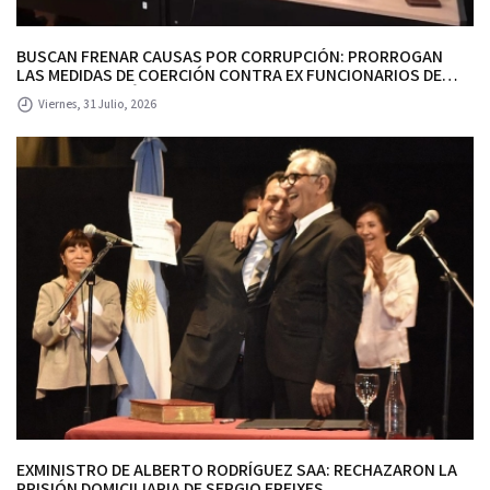
BUSCAN FRENAR CAUSAS POR CORRUPCIÓN: PRORROGAN
LAS MEDIDAS DE COERCIÓN CONTRA EX FUNCIONARIOS DE
ALBERTO RODRÍGUEZ SAA Y SE DEMORA EL TRATAMIENTO DEL
Viernes, 31 Julio, 2026
PEDIDO DE SOBRESEIMIENTO.
EXMINISTRO DE ALBERTO RODRÍGUEZ SAA: RECHAZARON LA
PRISIÓN DOMICILIARIA DE SERGIO FREIXES.