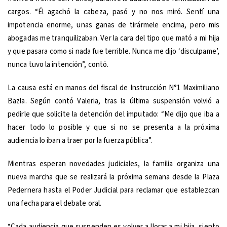
cargos. “Él agachó la cabeza, pasó y no nos miró. Sentí una
impotencia enorme, unas ganas de tirármele encima, pero mis
abogadas me tranquilizaban. Ver la cara del tipo que mató a mi hija
y que pasara como si nada fue terrible. Nunca me dijo ‘disculpame’,
nunca tuvo la intención”, contó.
La causa está en manos del fiscal de Instrucción N°1 Maximiliano
Bazla. Según contó Valeria, tras la última suspensión volvió a
pedirle que solicite la detención del imputado: “Me dijo que iba a
hacer todo lo posible y que si no se presenta a la próxima
audiencia lo iban a traer por la fuerza pública”.
Mientras esperan novedades judiciales, la familia organiza una
nueva marcha que se realizará la próxima semana desde la Plaza
Pedernera hasta el Poder Judicial para reclamar que establezcan
una fecha para el debate oral.
“Cada audiencia que suspenden es volver a llorar a mi hija, siento