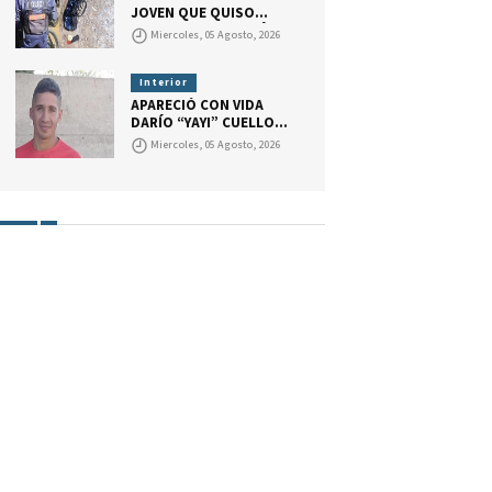
ABOGADO.
JOVEN QUE QUISO
BALEAR A UN POLICÍA
Miercoles, 05 Agosto, 2026
CON UNA ESCOPETA
RECORTADA. EL ARMA
TENÍA UN CARTUCHO
Interior
CON MARCAS QUE
APARECIÓ CON VIDA
INDICAN QUE EL JOVEN
DARÍO “YAYI” CUELLO.
GATILLÓ.
LA JUSTICIA DESCARTA
Miercoles, 05 Agosto, 2026
UN SECUESTRO Y
CONTINÚA LA
INVESTIGACIÓN.