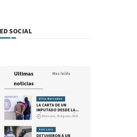
ED SOCIAL
Ultimas
Mas leído
noticias
Villa Mercedes
LA CARTA DE UN
IMPUTADO DESDE LA
CÁRCEL: RECONOCIÓ
Miercoles, 05 Agosto, 2026
HABER CONSEGUIDO
DROGA PARA VENDER,
PERO DIJO QUE ACTUÓ
San Luis
POR PEDIDO DE SU
DETUVIERON A UN