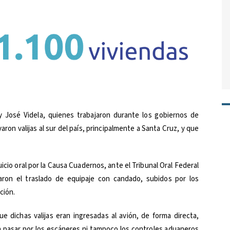
y José Videla, quienes trabajaron durante los gobiernos de
aron valijas al sur del país, principalmente a Santa Cruz, y que
icio oral por la Causa Cuadernos, ante el Tribunal Oral Federal
aron el traslado de equipaje con candado, subidos por los
ción.
e dichas valijas eran ingresadas al avión, de forma directa,
in pasar por los escáneres ni tampoco los controles aduaneros