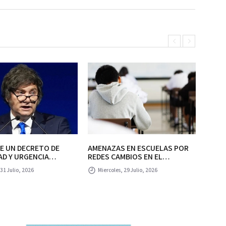
E UN DECRETO DE
AMENAZAS EN ESCUELAS POR
AME
AD Y URGENCIA
REDES CAMBIOS EN EL
REDES CAMBIO
 POR EL PRESIDENTE
PROTOCOLO DE FUERZAS DE
PRO
 31 Julio, 2026
Miercoles, 29 Julio, 2026
Mi
RÁN O IMPEDIRÁN
SEGURIDAD.
SEG
R A EXTRANJEROS QUE
 EL ODIO CONTRA LA
NA.