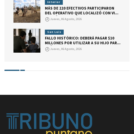
Interior
MÁS DE 220 EFECTIVOS PARTICIPARON
DEL OPERATIVO QUE LOCALIZÓ CON VIDA
A DARÍO BAUTISTA CUELLO
Jueves, 06 Agosto, 2026
San Luis
FALLO HISTÓRICO: DEBERÁ PAGAR $10
MILLONES POR UTILIZAR A SU HIJO PARA
DAÑAR A SU EX PAREJA.
Jueves, 06 Agosto, 2026