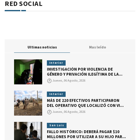
RED SOCIAL
Ultimas noticias
Mas leído
Interior
INVESTIGACIÓN POR VIOLENCIA DE
GÉNERO Y PRIVACIÓN ILEGÍTIMA DE LA
LIBERTAD
Jueves, 06 Agosto, 2026
Interior
MÁS DE 220 EFECTIVOS PARTICIPARON
DEL OPERATIVO QUE LOCALIZÓ CON VIDA
A DARÍO BAUTISTA CUELLO
Jueves, 06 Agosto, 2026
San Luis
FALLO HISTÓRICO: DEBERÁ PAGAR $10
MILLONES POR UTILIZAR A SU HIJO PARA