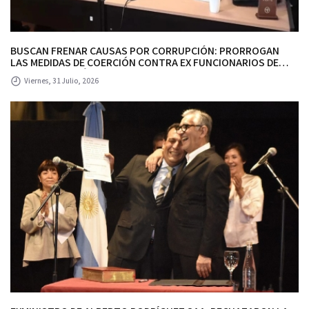
BUSCAN FRENAR CAUSAS POR CORRUPCIÓN: PRORROGAN
LAS MEDIDAS DE COERCIÓN CONTRA EX FUNCIONARIOS DE
ALBERTO RODRÍGUEZ SAA Y SE DEMORA EL TRATAMIENTO DEL
Viernes, 31 Julio, 2026
PEDIDO DE SOBRESEIMIENTO.